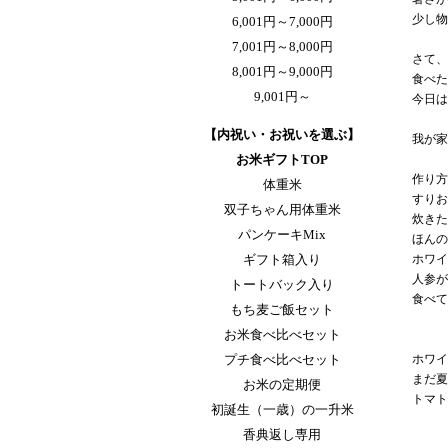
少し物
6,001円～7,000円
7,001円～8,000円
さて、
8,001円～9,000円
食べた
9,001円～
今日は
【内祝い・お祝いを選ぶ】
我が家
お米ギフトTOP
作り方
体重米
すりお
双子ちゃん用体重米
炊きた
パンケーキMix
ほんの
ギフト箱入り
ホワイ
人参が
トートバック入り
食べて
もち麦ご飯セット
お米食べ比べセット
プチ食べ比べセット
ホワイ
まだ夏
お米の定期便
トマト
初誕生（一歳）の一升米
香典返し専用