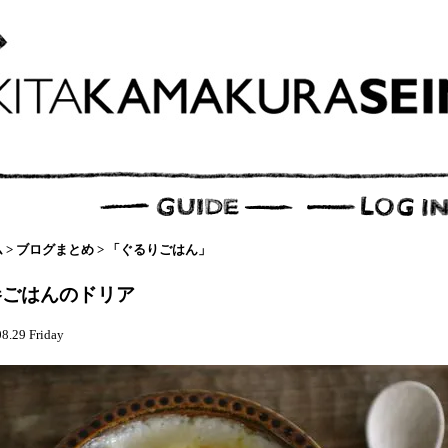
ム
>
ブログまとめ
>
「ぐるりごはん」
参ごはんのドリア
8.29 Friday