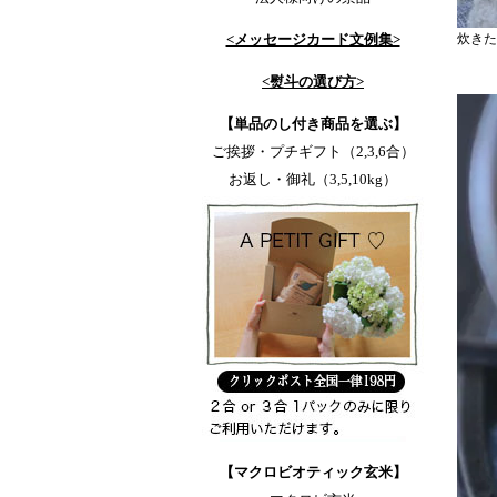
<メッセージカード文例集>
炊きた
<熨斗の選び方>
【単品のし付き商品を選ぶ】
ご挨拶・プチギフト（2,3,6合）
お返し・御礼（3,5,10kg）
【マクロビオティック玄米】