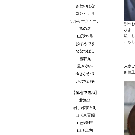
さわのはな
コシヒカリ
ミルキークイーン
別のお
亀の尾
ひよこ
山形95号
塩こし
こちら
おぼろづき
ななつぼし
雪若丸
風さやか
人参ご
耐熱皿
ゆきひかり
いのちの壱
【産地で選ぶ】
北海道
岩手郡雫石町
山形東置賜
山形新庄
山形庄内