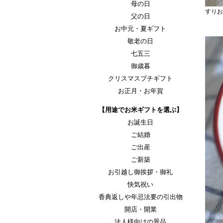
母の日
すりお
父の日
お中元・夏ギフト
敬老の日
七五三
御歳暮
クリスマスプチギフト
お正月・お年賀
【用途でお米ギフトを選ぶ】
お誕生日
ご結婚
ご出産
ご新築
お引越し御挨拶・御礼
快気祝い
香典返しや年忌法要の引出物
開店・開業
法人様向けの景品