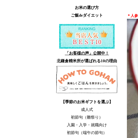
お米の選び方
ご飯deダイエット
＊人参
「お客様の声」公開中！
北鎌倉精米所が選ばれる10の理由
【季節のお米ギフトを選ぶ】
成人式
初節句（雛祭り）
入園・入学・就職向け
初節句（端午の節句）