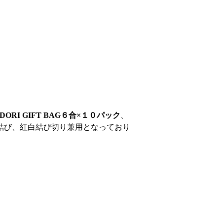
ODORI GIFT BAG６合×１０パック
、
結び、紅白結び切り兼用となっており