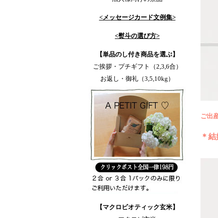
<メッセージカード文例集>
<熨斗の選び方>
【単品のし付き商品を選ぶ】
ご挨拶・プチギフト（2,3,6合）
お返し・御礼（3,5,10kg）
ご出
＊結
【マクロビオティック玄米】