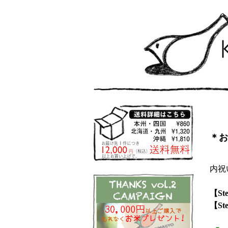
＊お
内祝
【S
【S