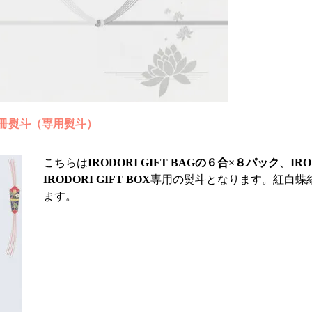
冊熨斗（専用熨斗）
こちらは
IRODORI GIFT BAGの６合×８パック
、
IR
IRODORI GIFT BOX
専用の熨斗となります。紅白蝶
ます。