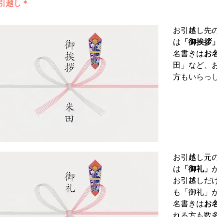
引越し＊
お引越し先
は
「御挨拶
名書きは
お
田」など、
方もいらっ
お引越し元
は
「御礼」
お引越しだ
も「御礼」
名書きは
お
れる方も数