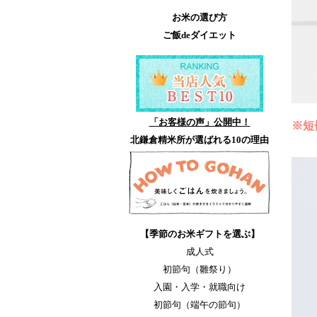
お米の選び方
ご飯deダイエット
「お客様の声」公開中！
※短
北鎌倉精米所が選ばれる10の理由
【季節のお米ギフトを選ぶ】
成人式
初節句（雛祭り）
入園・入学・就職向け
初節句（端午の節句）