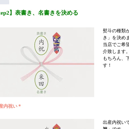
tep2】表書き、名書きを決める
熨斗の種類
き」を決め
当店でご希
介致します
もちろん、
す！
産内祝い＊
出産内祝い