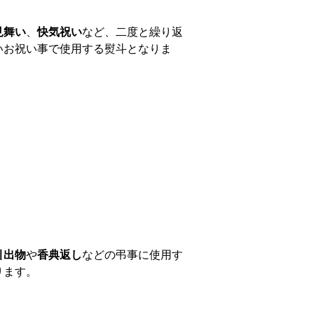
見舞い
、
快気祝い
など、二度と繰り返
いお祝い事で使用する熨斗となりま
引出物
や
香典返し
などの弔事に使用す
ります。