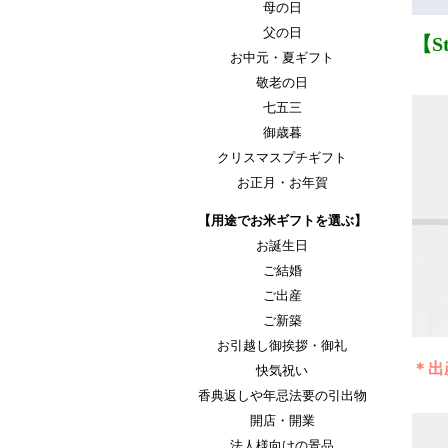
母の日
父の日
【S
お中元・夏ギフト
敬老の日
七五三
御歳暮
クリスマスプチギフト
お正月・お年賀
【用途でお米ギフトを選ぶ】
お誕生日
ご結婚
ご出産
ご新築
お引越し御挨拶・御礼
＊出
快気祝い
香典返しや年忌法要の引出物
開店・開業
法人様向けの景品