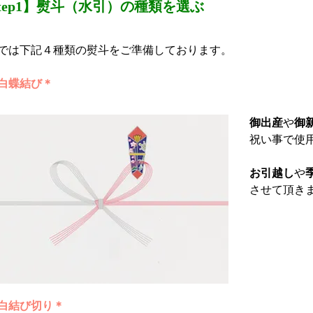
tep1】熨斗（水引）の種類を選ぶ
では下記４種類の熨斗をご準備しております。
白蝶結び＊
御出産
や
御
祝い事で使
お引越し
や
させて頂き
白結び切り＊