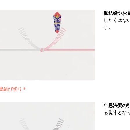
御結婚
や
お
したくはな
す。
黒結び切り＊
年忌法要の
る熨斗とな