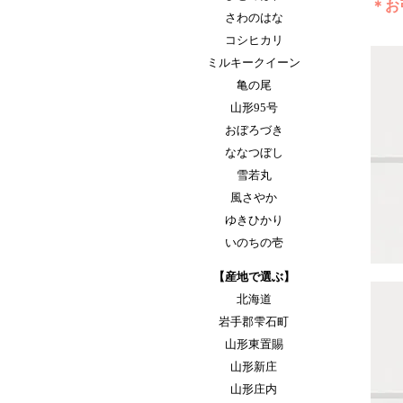
＊お
さわのはな
コシヒカリ
ミルキークイーン
亀の尾
山形95号
おぼろづき
ななつぼし
雪若丸
風さやか
ゆきひかり
いのちの壱
【産地で選ぶ】
北海道
岩手郡雫石町
山形東置賜
山形新庄
山形庄内