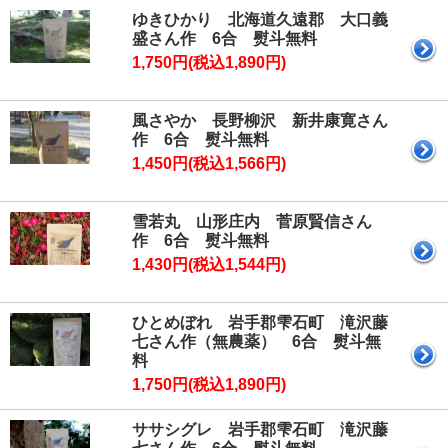
ゆきひかり 北海道久遠郡 大口義
盛さん作 6合 熨斗無料
1,750円(税込1,890円)
風さやか 長野柳沢 新井康寛さん
作 6合 熨斗無料
1,450円(税込1,566円)
雪若丸 山形庄内 菅原賢信さん
作 6合 熨斗無料
1,430円(税込1,544円)
ひとめぼれ 岩手郡雫石町 滝沢藤
七さん作（無農薬） 6合 熨斗無
料
1,750円(税込1,890円)
ササシグレ 岩手郡雫石町 滝沢藤