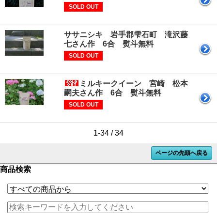
SOLD OUT
ササニシキ 岩手郡雫石町 滝沢藤
七さん作 6合 熨斗無料
SOLD OUT
ミルキークイーン 宮崎 松本
嗣夫さん作 6合 熨斗無料
SOLD OUT
1-34 / 34
ページの先頭へ戻る
商品検索