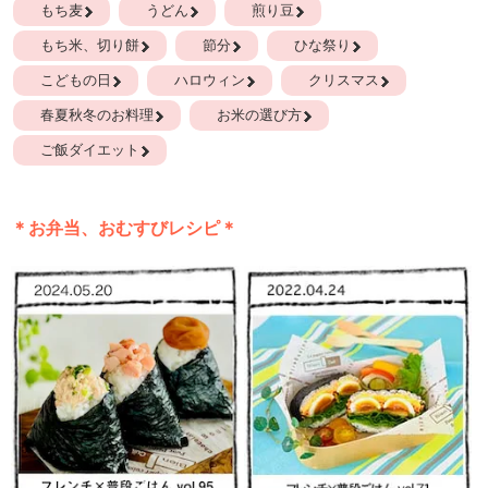
もち麦
うどん
煎り豆
もち米、切り餅
節分
ひな祭り
こどもの日
ハロウィン
クリスマス
春夏秋冬のお料理
お米の選び方
ご飯ダイエット
＊お弁当、おむすびレシピ＊