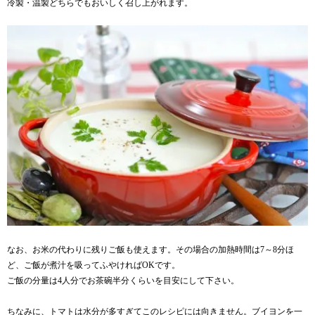
冷製・温製どちらでもおいしく召し上がれます。
なお、お米の代わりに残りご飯も使えます。その場合の加熱時間は7～8分ほ
ど、ご飯が煮汁を吸ってふやければOKです。
ご飯の分量は4人分でお茶碗半分くらいを目安にして下さい。
ちなみに、トマトは水分が多すぎてこのレシピには向きません。ブイヨンを一