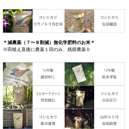
＊減農薬（７〜８割減）無化学肥料のお米＊
※田植え直後に農薬１回のみ、残留農薬０