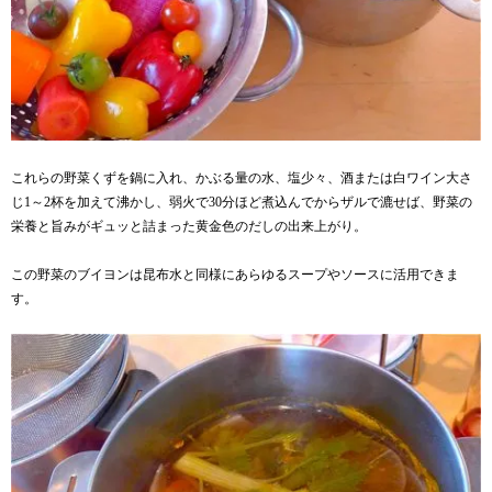
これらの野菜くずを鍋に入れ、かぶる量の水、塩少々、酒または白ワイン大さ
じ1～2杯を加えて沸かし、弱火で30分ほど煮込んでからザルで漉せば、野菜の
栄養と旨みがギュッと詰まった黄金色のだしの出来上がり。
この野菜のブイヨンは昆布水と同様にあらゆるスープやソースに活用できま
す。