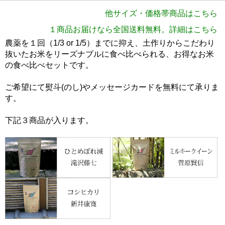
他サイズ・価格帯商品はこちら
無農薬 2合×2パック（1,620円）
１商品お届けなら全国送料無料。詳細はこちら
無農薬 2合×3パック（2,040円）
農薬を１回（1/3 or 1/5）までに抑え、土作りからこだわり
抜いたお米をリーズナブルに食べ比べられる、お得なお米
無農薬 3合×2パック（1,960円）
の食べ比べセットです。
無農薬 3合×3パック（2,800円）
特別栽培 2合×2パック（1,450円）
ご希望にて熨斗(のし)やメッセージカードを無料にて承りま
特別栽培 2合×3パック（1,850円）
す。
特別栽培 3合×2パック（1,710円）
特別栽培 3合×3パック（2,500円）
下記３商品が入ります。
お米＋パンケーキMix（1,960円）
お米＋もち麦（1,960円）
プチ食べ比べTOP