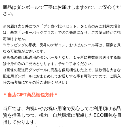
商品はダンボールで丁寧にお届けしますので、ご安心くだ
さい。
※お届け先１件につき「プチ食べ比べセット」を１点のみご利用の場合
は、基本「レターパックプラス」でのご発送になり、ご希望日時がご指
定頂けません。
※ラッピングの形状、熨斗のデザイン、おりぼんシール等は、画像と異
なる可能性がございます。
※画像の箱は配送用のダンボールとなり、１ヶ所に複数個お送りする際
は中身のみのご発送となります。予めご了承ください。
（画像の配送用ダンボールに商品を個別梱包した上で、複数個を大きな
配送用ダンボールにおまとめしてお送りする事も可能ですので、ご購入
時の備考欄にてその旨ご連絡ください）
＊当店GIFT商品梱包方針＊
当店では、内祝いやお祝い用途で安心してご利用頂ける品
質を担保しつつ、極力、自然環境に配慮したECO梱包を目
指しております。