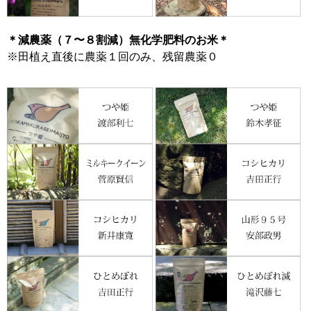
＊減農薬（７〜８割減）無化学肥料のお米＊
※田植え直後に農薬１回のみ、残留農薬０