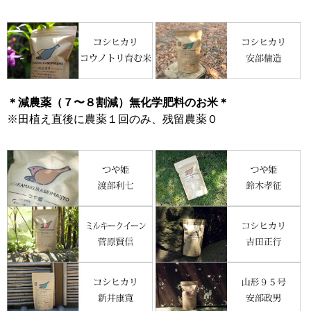
＊減農薬（７〜８割減）無化学肥料のお米＊
※田植え直後に農薬１回のみ、残留農薬０