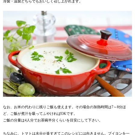
冷製・温製どちらでもおいしく召し上がれます。
なお、お米の代わりに残りご飯も使えます。その場合の加熱時間は7～8分ほ
ど、ご飯が煮汁を吸ってふやければOKです。
ご飯の分量は4人分でお茶碗半分くらいを目安にして下さい。
ちなみに、トマトは水分が多すぎてこのレシピには向きません。ブイヨンを一