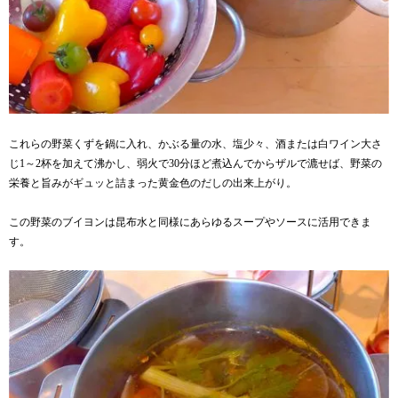
これらの野菜くずを鍋に入れ、かぶる量の水、塩少々、酒または白ワイン大さ
じ1～2杯を加えて沸かし、弱火で30分ほど煮込んでからザルで漉せば、野菜の
栄養と旨みがギュッと詰まった黄金色のだしの出来上がり。
この野菜のブイヨンは昆布水と同様にあらゆるスープやソースに活用できま
す。