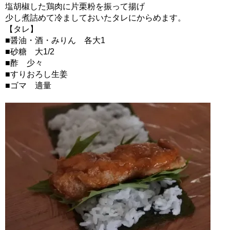
塩胡椒した鶏肉に片栗粉を振って揚げ
少し煮詰めて冷ましておいたタレにからめます。
【タレ】
■醤油・酒・みりん 各大1
■砂糖 大1/2
■酢 少々
■すりおろし生姜
■ゴマ 適量