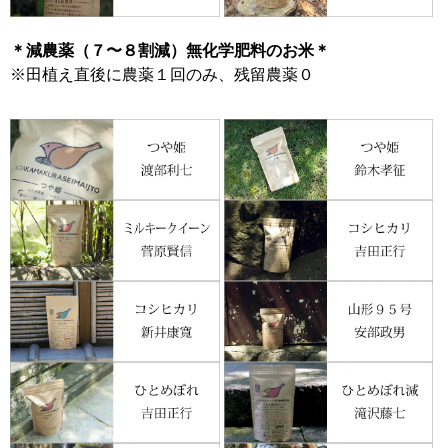
＊減農薬（７〜８割減）無化学肥料のお米＊
※田植え直後に農薬１回のみ、残留農薬０