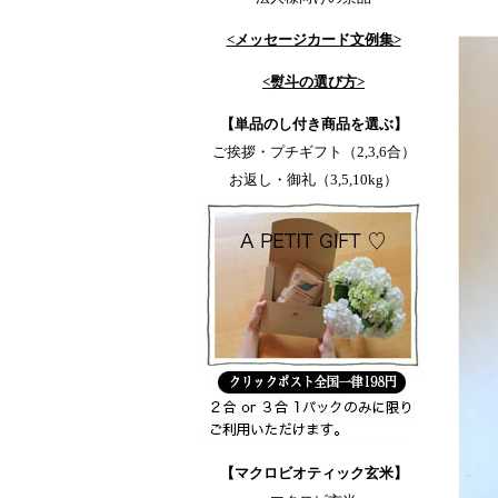
<メッセージカード文例集>
<熨斗の選び方>
【単品のし付き商品を選ぶ】
ご挨拶・プチギフト（2,3,6合）
お返し・御礼（3,5,10kg）
【マクロビオティック玄米】