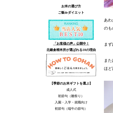
お米の選び方
ご飯deダイエット
あわ
のも
「お客様の声」公開中！
まず
北鎌倉精米所が選ばれる10の理由
また
ほど
【季節のお米ギフトを選ぶ】
成人式
初節句（雛祭り）
入園・入学・就職向け
初節句（端午の節句）