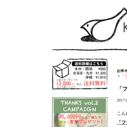
お米
>
「
「フ
2017.
こん
「フ