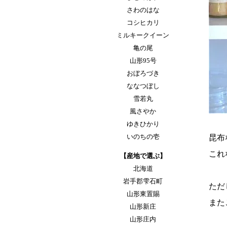
さわのはな
コシヒカリ
ミルキークイーン
亀の尾
山形95号
おぼろづき
ななつぼし
雪若丸
風さやか
ゆきひかり
いのちの壱
昆布
これ
【産地で選ぶ】
北海道
岩手郡雫石町
ただ
山形東置賜
また
山形新庄
山形庄内