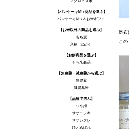
マクロビ玄米
【パンケーキMix商品を選ぶ】
パンケーキMix＆お米ギフト
【お米以外の商品を選ぶ】
昆布
もち麦
この
米糠（ぬか）
【お餅商品を選ぶ】
もち米商品
【無農薬・減農薬から選ぶ】
無農薬
減農薬米
【品種で選ぶ】
つや姫
ササニシキ
ササシグレ
ひとめぼれ