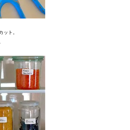
カット。
。