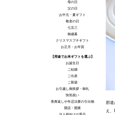
母の日
父の日
お中元・夏ギフト
敬老の日
七五三
御歳暮
クリスマスプチギフト
お正月・お年賀
【用途でお米ギフトを選ぶ】
お誕生日
ご結婚
ご出産
ご新築
お引越し御挨拶・御礼
快気祝い
香典返しや年忌法要の引出物
邪道
開店・開業
え、
法人様向けの景品