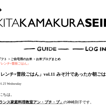
ギフト
>
ご自宅用のお米
>
お米ブログまとめ
フレンチ×普段ごはん」
レンチ×普段ごはん」vol.11 みそ汁であったか朝ご
01.25 Wednesday
にちは。
ランス家庭料理教室アン・プチ・プ」
の神崎則子です。