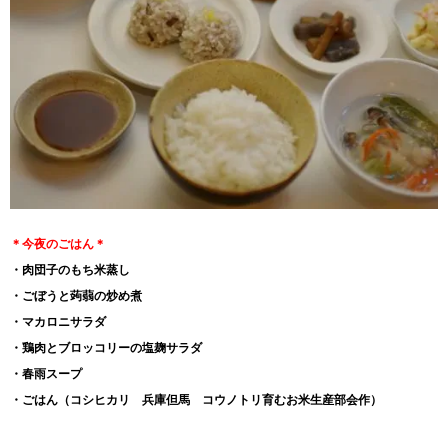
＊今夜のごはん＊
・肉団子のもち米蒸し
・ごぼうと蒟蒻の炒め煮
・マカロニサラダ
・鶏肉とブロッコリーの塩麹サラダ
・春雨スープ
・ごはん（
コシヒカリ 兵庫但馬 コウノトリ育むお米生産部会作
）