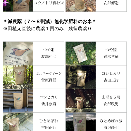
＊減農薬（７〜８割減）無化学肥料のお米＊
※田植え直後に農薬１回のみ、残留農薬０