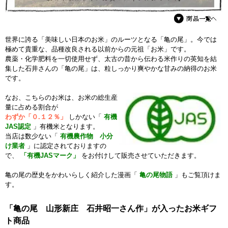
世界に誇る「美味しい日本のお米」のルーツとなる「亀の尾」。今では
極めて貴重な、品種改良される以前からの元祖「お米」です。
農薬・化学肥料を一切使用せず、太古の昔から伝わる米作りの英知を結
集した石井さんの「亀の尾」は、粒しっかり爽やかな甘みの納得のお米
です。
なお、こちらのお米は、お米の総生産
量に占める割合が
わずか「０.１２％」
しかない「
有機
JAS認定
」有機米となります。
当店は数少ない「
有機農作物 小分
け業者
」に認定されておりますの
で、
「有機JASマーク」
をお付けして販売させていただきます。
亀の尾の歴史をかわいらしく紹介した漫画「
亀の尾物語
」もご覧頂けま
す。
「亀の尾 山形新庄 石井昭一さん作」が入ったお米ギフ
ト商品