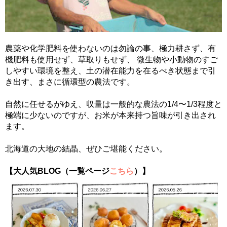
農薬や化学肥料を使わないのは勿論の事、極力耕さず、有
機肥料も使用せず、草取りもせず、 微生物や小動物のすご
しやすい環境を整え、土の潜在能力を在るべき状態まで引
き出す、まさに循環型の農法です。
自然に任せるがゆえ、収量は一般的な農法の1/4〜1/3程度と
極端に少ないのですが、お米が本来持つ旨味が引き出され
ます。
北海道の大地の結晶、ぜひご堪能ください。
【大人気BLOG（一覧ページ
こちら
）】