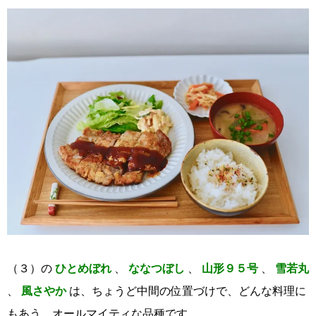
（３）の
ひとめぼれ
、
ななつぼし
、
山形９５号
、
雪若丸
、
風さやか
は、ちょうど中間の位置づけで、どんな料理に
もあう、オールマイティな品種です。