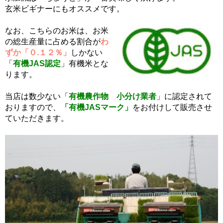
玄米ビギナーにもオススメです。
なお、こちらのお米は、お米
の総生産量に占める割合が
わ
ずか「０.１２％」
しかない
「
有機JAS認定
」有機米とな
ります。
当店は数少ない「
有機農作物 小分け業者
」に認定されて
おりますので、
「有機JASマーク」
をお付けして販売させ
ていただきます。