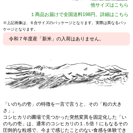
他サイズはこちら
2合サイズ
１商品お届けで全国送料198円。詳細はこちら
3合サイズ
※上記画像は、６合サイズのパッケージとなります。実際は異なるパッ
6合サイズ
ケージとなります。
3kgサイズ
令和７年度産「新米」の入荷はありません。
5kgサイズ
10kgサイズ
いのちの壱 松本嗣夫さん作 TOP
「いのちの壱」の特徴を一言で言うと、その「粒の大き
さ」。
コシヒカリの圃場で見つかった突然変異を固定化した「い
のちの壱」は、通常のコシヒカリの１.５倍！にもなるその
圧倒的な粒感で、今まで感じたことのない食感を体験でき