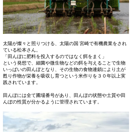
太陽が燦々と照りつける、太陽の国 宮崎で有機農業をされ
ている松本さん。
「田んぼに肥料を投入するのではなく餌をまく」
という発想で、細菌や微生物などの餌を与えることで生物
いっぱいの田んぼとなり、その生物の食物連鎖により土が
甦り作物が栄養を吸収し育つという米作りを３０年以上実
践されています。
田んぼには全て圃場番号があり、田んぼの状態や土質や田
んぼの性質が分かるように管理されています。