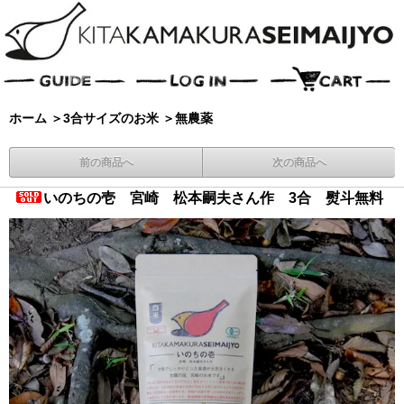
ホーム
＞
3合サイズのお米
＞
無農薬
前の商品へ
次の商品へ
いのちの壱 宮崎 松本嗣夫さん作 3合 熨斗無料