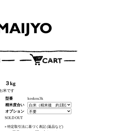
 ３kg
お米です
型番
koskou3k
精米度合い
オプション
SOLD OUT
» 特定取引法に基づく表記 (返品など)