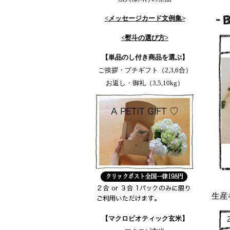
<メッセージカード文例集>
<熨斗の選び方>
【単品のし付き商品を選ぶ】
ご挨拶・プチギフト（2,3,6合）
お返し・御礼（3,5,10kg）
生産
【マクロビオティック玄米】