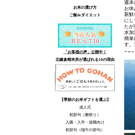
週末
お米の選び方
お休
新鮮
ご飯deダイエット
にし
たが
水加
簡単
す。
「お客様の声」公開中！
北鎌倉精米所が選ばれる10の理由
【季節のお米ギフトを選ぶ】
成人式
初節句（雛祭り）
入園・入学・就職向け
初節句（端午の節句）