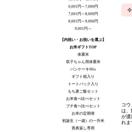
6,001円～7,000円
令
7,001円～8,000円
8,001円～9,000円
9,001円～
【内祝い・お祝いを選ぶ】
お米ギフトTOP
体重米
双子ちゃん用体重米
パンケーキMix
ギフト箱入り
トートバック入り
もち麦ご飯セット
お米食べ比べセット
コウ
プチ食べ比べセット
は、
お米の定期便
が濃
初誕生（一歳）の一升米
れま
香典返し専用