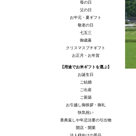
母の日
父の日
お中元・夏ギフト
敬老の日
七五三
御歳暮
クリスマスプチギフト
お正月・お年賀
【用途でお米ギフトを選ぶ】
お誕生日
ご結婚
ご出産
ご新築
お引越し御挨拶・御礼
快気祝い
香典返しや年忌法要の引出物
開店・開業
法人様向けの景品