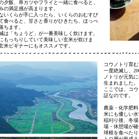
の夕飯、串カツやフライと一緒に食べると、
みの満足感が高まります。
ないくらが手に入ったら、いくらのおむすび
て食べると、甘さと香りがひきたち、ほっぺ
落ちます。
減は「ちょうど」が一番美味しく炊けます。
にもっちりしていて美味しい玄米が炊けま
玄米ビギナーにもオススメです。
コウノトリ育む
一度絶滅し、2
ノトリが元気に
生まれました。
ここでは、コウ
証なのです。
農薬・化学肥料
米にも優しい水
稲刈り後、冬場
場・休憩場が確
球根を食べたり
トロ層が形成さ