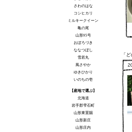
さわのはな
コシヒカリ
ミルキークイーン
亀の尾
山形95号
おぼろづき
ななつぼし
「ど
雪若丸
風さやか
ゆきひかり
いのちの壱
【産地で選ぶ】
北海道
岩手郡雫石町
山形東置賜
山形新庄
山形庄内