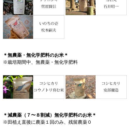
＊無農薬・無化学肥料のお米＊
※栽培期間中、無農薬・無化学肥料
＊減農薬（７〜８割減）無化学肥料のお米＊
※田植え直後に農薬１回のみ、残留農薬０