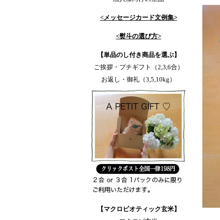
<メッセージカード文例集>
<熨斗の選び方>
【単品のし付き商品を選ぶ】
ご挨拶・プチギフト（2,3,6合）
お返し・御礼（3,5,10kg）
【マクロビオティック玄米】