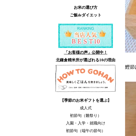
お米の選び方
ご飯deダイエット
「お客様の声」公開中！
北鎌倉精米所が選ばれる10の理由
鰹節
【季節のお米ギフトを選ぶ】
成人式
初節句（雛祭り）
入園・入学・就職向け
初節句（端午の節句）