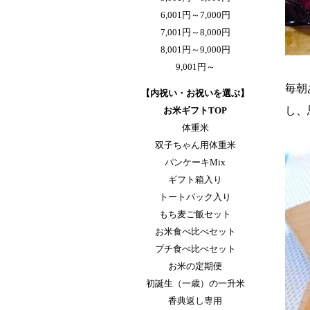
6,001円～7,000円
7,001円～8,000円
8,001円～9,000円
9,001円～
毎朝
【内祝い・お祝いを選ぶ】
し、
お米ギフトTOP
体重米
双子ちゃん用体重米
パンケーキMix
ギフト箱入り
トートバック入り
もち麦ご飯セット
お米食べ比べセット
プチ食べ比べセット
お米の定期便
初誕生（一歳）の一升米
香典返し専用