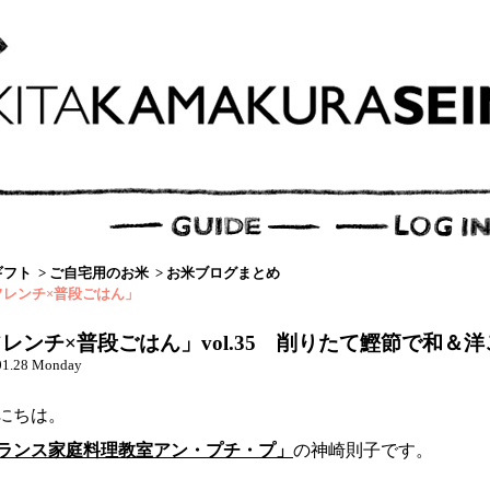
ギフト
>
ご自宅用のお米
>
お米ブログまとめ
フレンチ×普段ごはん」
レンチ×普段ごはん」vol.35 削りたて鰹節で和＆
01.28 Monday
にちは。
ランス家庭料理教室アン・プチ・プ」
の神崎則子です。