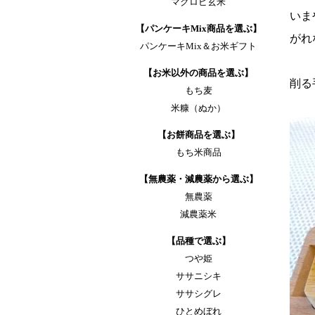
マクロビ玄米
いま
【パンケーキMix商品を選ぶ】
がれ
パンケーキMix＆お米ギフト
【お米以外の商品を選ぶ】
削る
もち麦
米糠（ぬか）
【お餅商品を選ぶ】
もち米商品
【無農薬・減農薬から選ぶ】
無農薬
減農薬米
【品種で選ぶ】
つや姫
ササニシキ
ササシグレ
ひとめぼれ