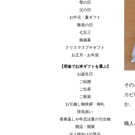
母の日
父の日
お中元・夏ギフト
敬老の日
七五三
御歳暮
クリスマスプチギフト
お正月・お年賀
【用途でお米ギフトを選ぶ】
お誕生日
ご結婚
その
ご出産
カビ
ご新築
か。
お引越し御挨拶・御礼
快気祝い
香典返しや年忌法要の引出物
職人
開店・開業
法人様向けの景品