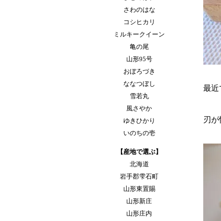
さわのはな
コシヒカリ
ミルキークイーン
亀の尾
山形95号
おぼろづき
ななつぼし
最近
雪若丸
風さやか
刃が
ゆきひかり
いのちの壱
【産地で選ぶ】
北海道
岩手郡雫石町
山形東置賜
山形新庄
山形庄内