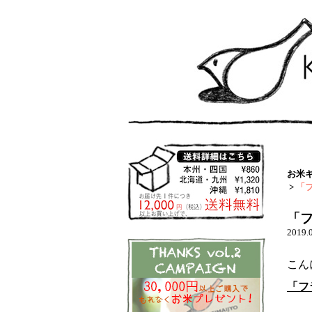
お米
>
「
「フ
2019.
こん
「フ