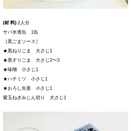
(材 料)
2人分
サバ水煮缶 1缶
［黒ごまソース］
★黒ねりごま 大さじ1
★黒すりごま 大さじ2〜3
★味噌 小さじ1
★ハチミツ 小さじ1
★おろし生姜 小さじ1
紫玉ねぎみじん切り 大さじ1