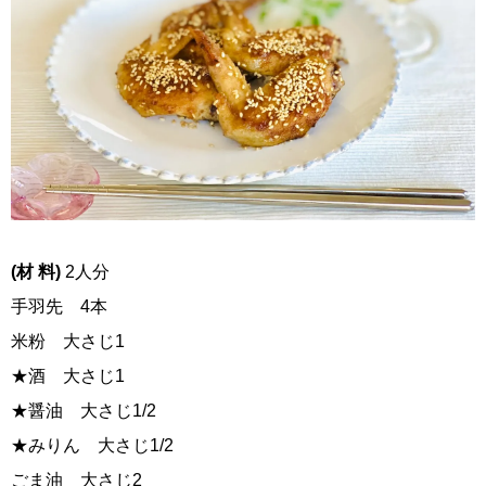
(材 料)
2人分
手羽先 4本
米粉 大さじ1
★酒 大さじ1
★醤油 大さじ1/2
★みりん 大さじ1/2
ごま油 大さじ2