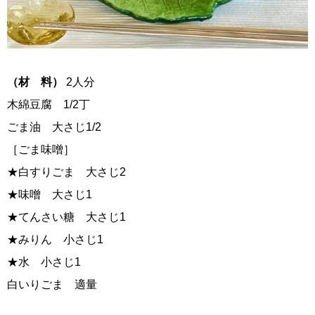
（材 料）
2人分
木綿豆腐 1/2丁
ごま油 大さじ1/2
［ごま味噌］
★白すりごま 大さじ2
★味噌 大さじ1
★てんさい糖 大さじ1
★みりん 小さじ1
★水 小さじ1
白いりごま 適量