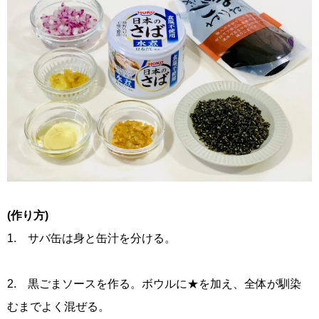
(作り方)
1. サバ缶は身と缶汁を分ける。
2. 黒ごまソースを作る。ボウルに★を加え、全体が馴染
むまでよく混ぜる。