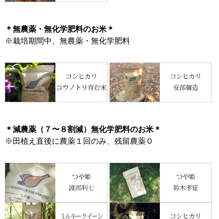
＊無農薬・無化学肥料のお米＊
※栽培期間中、無農薬・無化学肥料
＊減農薬（７〜８割減）無化学肥料のお米＊
※田植え直後に農薬１回のみ、残留農薬０