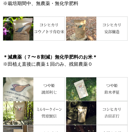
※栽培期間中、無農薬・無化学肥料
＊減農薬（７〜８割減）無化学肥料のお米＊
※田植え直後に農薬１回のみ、残留農薬０