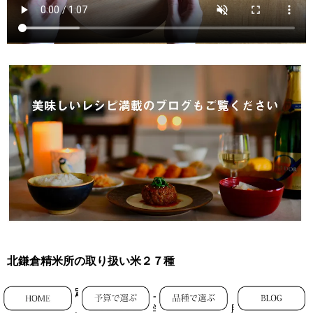
北鎌倉精米所の取り扱い米２７種
＊有機JAS認定の「自然栽培」米＊
※丸３年以上、無農薬・無化学肥料かつ有機肥料も不使用