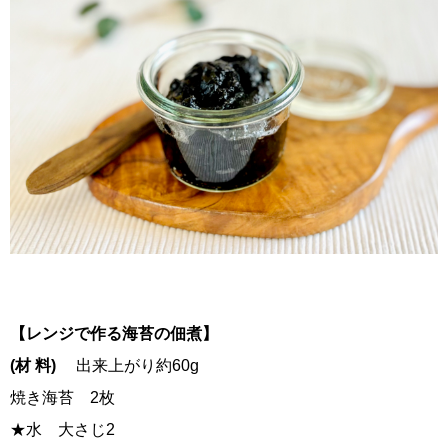
【レンジで作る海苔の佃煮】
(材 料)
出来上がり約60g
焼き海苔 2枚
★水 大さじ2