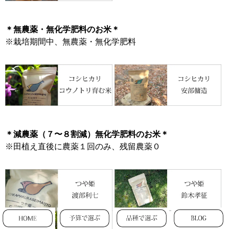
＊無農薬・無化学肥料のお米＊
※栽培期間中、無農薬・無化学肥料
＊減農薬（７〜８割減）無化学肥料のお米＊
※田植え直後に農薬１回のみ、残留農薬０