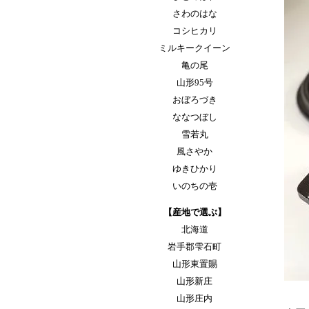
さわのはな
コシヒカリ
ミルキークイーン
亀の尾
山形95号
おぼろづき
ななつぼし
雪若丸
風さやか
ゆきひかり
いのちの壱
【産地で選ぶ】
北海道
岩手郡雫石町
山形東置賜
山形新庄
山形庄内