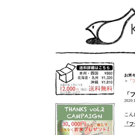
お米
>
「
「フ
2020.
こん
「フ