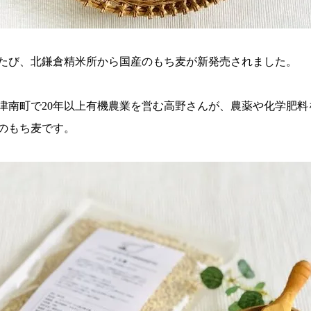
たび、北鎌倉精米所から国産の
もち麦
が新発売されました。
津南町で20年以上有機農業を営む高野さんが、農薬や化学肥
のもち麦です。