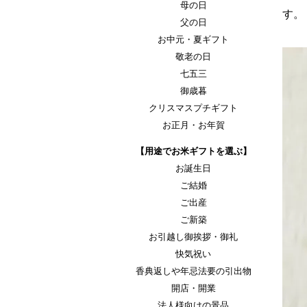
母の日
す。
父の日
お中元・夏ギフト
敬老の日
七五三
御歳暮
クリスマスプチギフト
お正月・お年賀
【用途でお米ギフトを選ぶ】
お誕生日
ご結婚
ご出産
ご新築
お引越し御挨拶・御礼
快気祝い
香典返しや年忌法要の引出物
開店・開業
法人様向けの景品