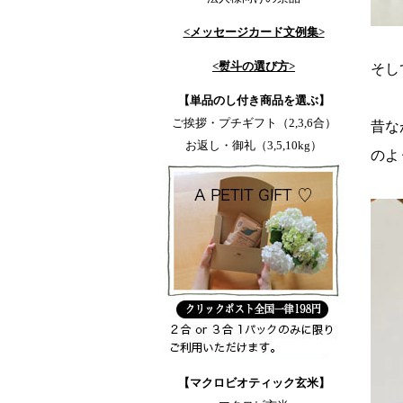
<メッセージカード文例集>
<熨斗の選び方>
そし
【単品のし付き商品を選ぶ】
ご挨拶・プチギフト（2,3,6合）
昔な
お返し・御礼（3,5,10kg）
のよ
【マクロビオティック玄米】