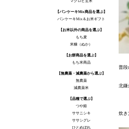
マクロビ玄米
【パンケーキMix商品を選ぶ】
パンケーキMix＆お米ギフト
【お米以外の商品を選ぶ】
もち麦
米糠（ぬか）
【お餅商品を選ぶ】
もち米商品
普段
【無農薬・減農薬から選ぶ】
無農薬
北鎌
減農薬米
【品種で選ぶ】
つや姫
ササニシキ
炊き
ササシグレ
ひとめぼれ