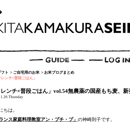
ギフト
>
ご自宅用のお米
>
お米ブログまとめ
フレンチ×普段ごはん」
レンチ×普段ごはん」vol.54無農薬の国産もち麦、
11.26 Thursday
にちは。
ランス家庭料理教室アン・プチ・プ」
の神崎則子です。