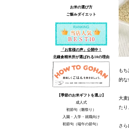
お米の選び方
ご飯deダイエット
「お客様の声」公開中！
北鎌倉精米所が選ばれる10の理由
もち
的な
【季節のお米ギフトを選ぶ】
大麦
成人式
たり
初節句（雛祭り）
入園・入学・就職向け
初節句（端午の節句）
さら