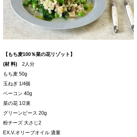
【もち麦100％菜の花リゾット】
(材 料)
2人分
もち麦 50g
玉ねぎ 1/4個
ベーコン 40g
菜の花 1/2束
グリーンピース 20g
粉チーズ 大さじ2
EX.V.オリーブオイル 適量