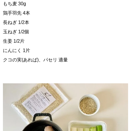
もち麦 30g
鶏手羽先 4本
長ねぎ 1/2本
玉ねぎ 1/2個
生姜 1/2片
にんにく 1片
クコの実(あれば)、パセリ 適量