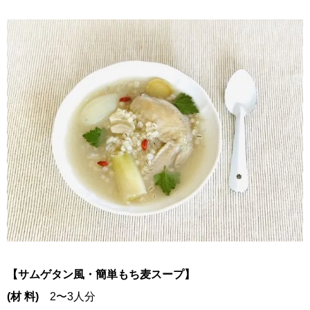
【サムゲタン風・簡単もち麦スープ】
(材 料)
2〜3人分