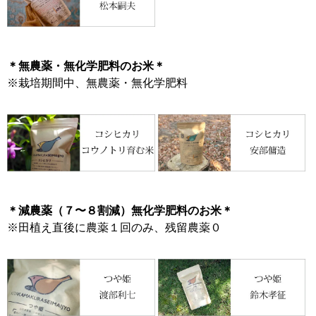
＊無農薬・無化学肥料のお米＊
※栽培期間中、無農薬・無化学肥料
＊減農薬（７〜８割減）無化学肥料のお米＊
※田植え直後に農薬１回のみ、残留農薬０