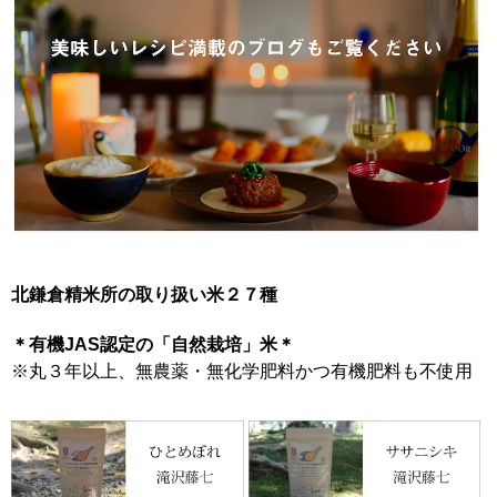
北鎌倉精米所の取り扱い米２７種
＊有機JAS認定の「自然栽培」米＊
※丸３年以上、無農薬・無化学肥料かつ有機肥料も不使用