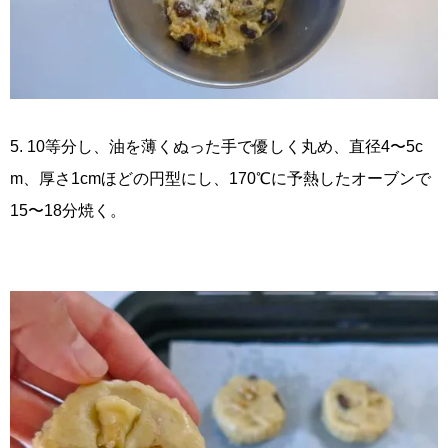
5. 10等分し、油を薄くぬった手で優しく丸め、直径4〜5c
m、厚さ1cmほどの円型にし、170℃に予熱したオーブンで
15〜18分焼く。