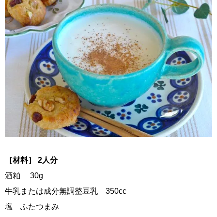
［材料］ 2人分
酒粕 30g
牛乳または成分無調整豆乳 350cc
塩 ふたつまみ