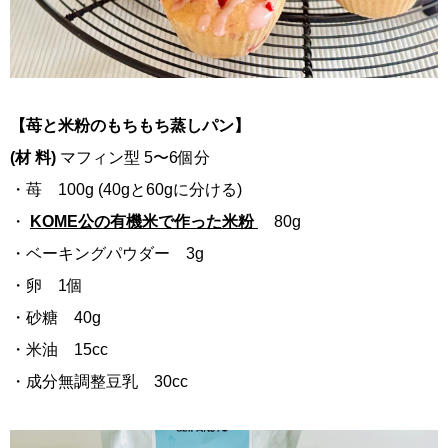
【苺と米粉のもちもち蒸しパン】
(材 料)
マフィン型 5〜6個分
・苺 100g (40gと60gに分ける)
・
KOME公の有機米で作った米粉
80g
・ベーキングパウダー 3g
・卵 1個
・砂糖 40g
・米油 15cc
・成分無調整豆乳 30cc