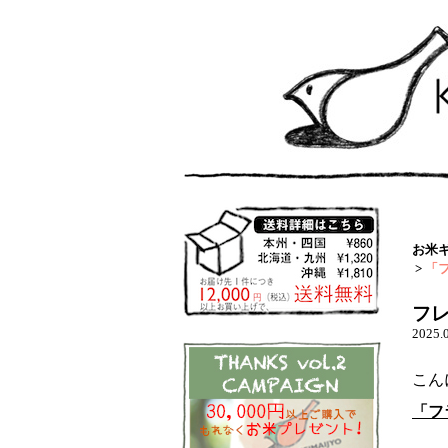
お米
>
「
フレ
2025.
こん
「フ