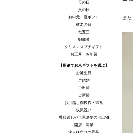
母の日
父の日
お中元・夏ギフト
また
敬老の日
七五三
御歳暮
クリスマスプチギフト
お正月・お年賀
【用途でお米ギフトを選ぶ】
お誕生日
ご結婚
ご出産
ご新築
お引越し御挨拶・御礼
快気祝い
香典返しや年忌法要の引出物
開店・開業
法人様向けの景品