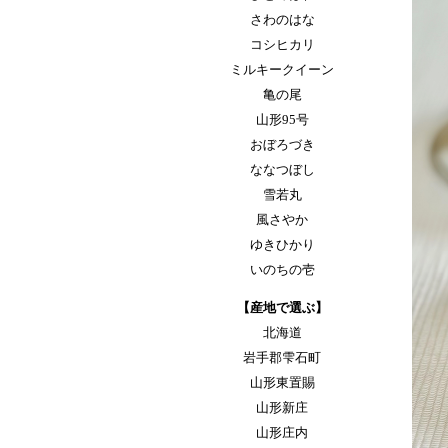
さわのはな
コシヒカリ
ミルキークイーン
亀の尾
山形95号
おぼろづき
ななつぼし
雪若丸
風さやか
ゆきひかり
いのちの壱
【産地で選ぶ】
北海道
岩手郡雫石町
山形東置賜
山形新庄
山形庄内