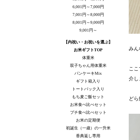
6,001円～7,000円
7,001円～8,000円
8,001円～9,000円
9,001円～
【内祝い・お祝いを選ぶ】
みん
お米ギフトTOP
体重米
双子ちゃん用体重米
ここ
パンケーキMix
介し
ギフト箱入り
トートバック入り
もち麦ご飯セット
どら
お米食べ比べセット
プチ食べ比べセット
お米の定期便
初誕生（一歳）の一升米
香典返し専用