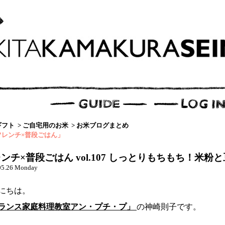
ギフト
>
ご自宅用のお米
>
お米ブログまとめ
フレンチ×普段ごはん」
ンチ×普段ごはん vol.107 しっとりもちもち！米
05.26 Monday
にちは。
ランス家庭料理教室アン・プチ・プ」
の神崎則子です。