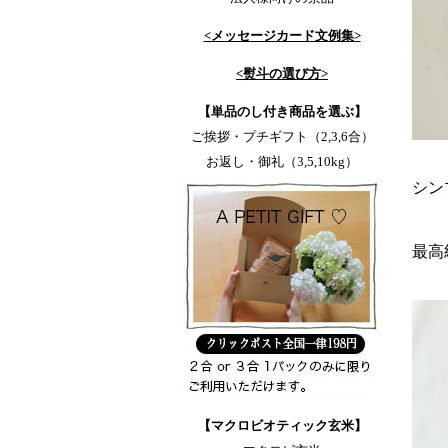
<メッセージカード文例集>
<熨斗の選び方>
【単品のし付き商品を選ぶ】
ご挨拶・プチギフト（2,3,6合）
お返し・御礼（3,5,10kg）
シン
最高
【マクロビオティック玄米】