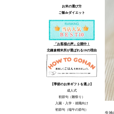
お米の選び方
ご飯deダイエット
「お客様の声」公開中！
北鎌倉精米所が選ばれる10の理由
【季節のお米ギフトを選ぶ】
成人式
初節句（雛祭り）
入園・入学・就職向け
初節句（端午の節句）
生地