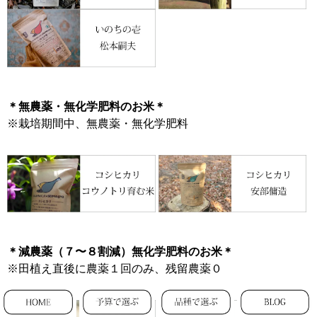
＊無農薬・無化学肥料のお米＊
※栽培期間中、無農薬・無化学肥料
＊減農薬（７〜８割減）無化学肥料のお米＊
※田植え直後に農薬１回のみ、残留農薬０