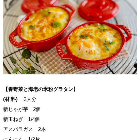
【春野菜と海老の米粉グラタン】
(材 料)
2人分
新じゃが芋 2個
新玉ねぎ 1/4個
アスパラガス 2本
にんにく 1/2片